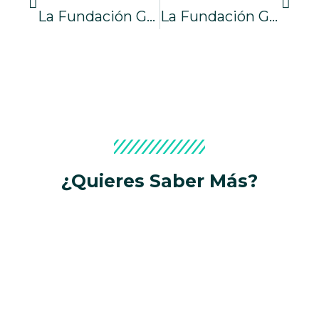
La Fundación Gesmed Recibe 19.855 Euros De La Diputación De València Para Ayudar A Mayores En Situación De Fragilidad Y Riesgo De Dependencia
La Fundación Gesmed Vuelve A Estar Presente En El Iaios Training Festival
¿Quieres Saber Más?