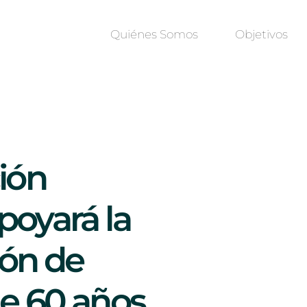
Quiénes Somos
Objetivos
ión
oyará la
ión de
e 60 años