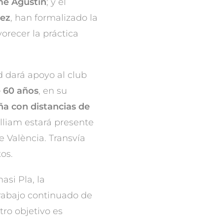
me Agustín
; y el
uez
, han formalizado la
vorecer la práctica
 dará apoyo al club
 60 años
, en su
a con distancias de
lliam estará presente
de València. Transvía
os.
si Pla, la
trabajo continuado de
tro objetivo es