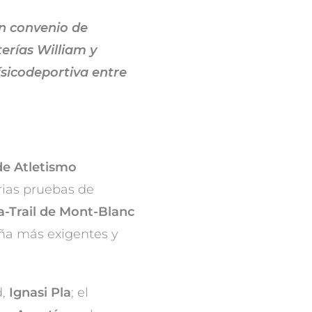
un convenio de
erías William y
ísicodeportiva entre
de Atletismo
rias pruebas de
ra-Trail de Mont-Blanc
ña más exigentes y
d,
Ignasi Pla
; el