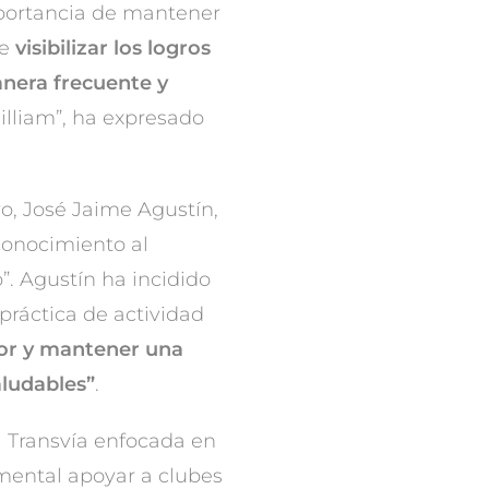
mportancia de mantener
te
visibilizar los logros
nera frecuente y
lliam”, ha expresado
vo, José Jaime Agustín,
conocimiento al
. Agustín ha incidido
 práctica de actividad
or y mantener una
aludables”
.
a Transvía enfocada en
mental apoyar a clubes