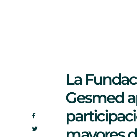
La Fundac
Gesmed ap
participac
mayores d