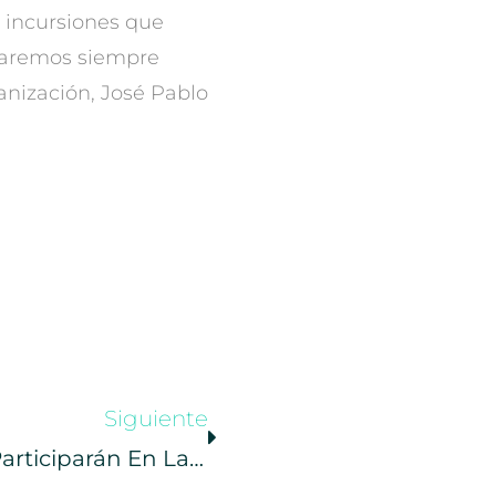
 incursiones que
aremos siempre
ganización, José Pablo
Siguiente
Deportistas Mayores De 60 Años Participarán En La UltraTrail De Tarragona De La Mano De La Fundación Gesmed